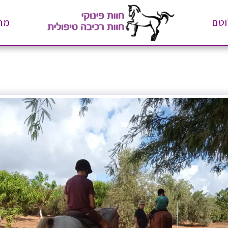
וטם
מה 